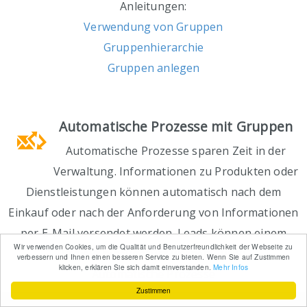
Anleitungen:
Verwendung von Gruppen
Gruppenhierarchie
Gruppen anlegen
Automatische Prozesse mit Gruppen
Automatische Prozesse sparen Zeit in der
Verwaltung. Informationen zu Produkten oder
Dienstleistungen können automatisch nach dem
Einkauf oder nach der Anforderung von Informationen
per E-Mail versendet werden. Leads können einem
Wir verwenden Cookies, um die Qualität und Benutzerfreundlichkeit der Webseite zu
Projekt hinzugefügt werden - usw.:
verbessern und Ihnen einen besseren Service zu bieten. Wenn Sie auf Zustimmen
klicken, erklären Sie sich damit einverstanden.
Mehr Infos
Automatische Prozesse
Zustimmen