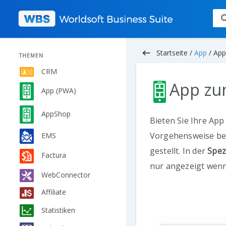
keyboard_backspace
Startseite /
App
/
App
THEMEN
CRM
App zu
App (PWA)
AppShop
Bieten Sie Ihre App
Vorgehensweise bei
EMS
gestellt. In der
Spez
Factura
nur angezeigt wenn
WebConnector
Affiliate
Statistiken