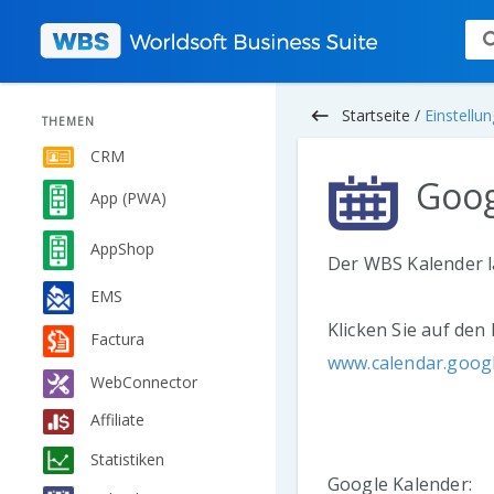
keyboard_backspace
Startseite /
Einstellu
THEMEN
CRM
Goog
App (PWA)
AppShop
Der WBS Kalender lä
EMS
Klicken Sie auf den
Factura
www.calendar.goog
WebConnector
Affiliate
Statistiken
Google Kalender: