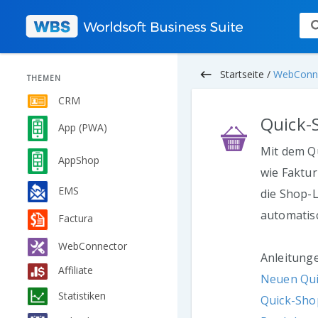
keyboard_backspace
Startseite /
WebConn
THEMEN
CRM
Quick-
App (PWA)
Mit dem Qu
AppShop
wie Faktur
EMS
die Shop-L
automatis
Factura
WebConnector
Anleitung
Affiliate
Neuen Qui
Statistiken
Quick-Sho