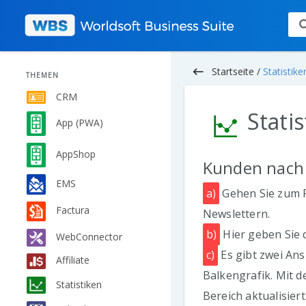
keyboard_backspace
Startseite /
Statistike
THEMEN
CRM
Stati
App (PWA)
AppShop
Kunden nach
EMS
a)
Gehen Sie zum P
Factura
Newslettern.
b)
Hier geben Sie d
WebConnector
c)
Es gibt zwei Ans
Affiliate
Balkengrafik. Mit d
Statistiken
Bereich aktualisier