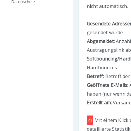
Datenschutz
nicht automatisch.
Gesendete Adresse
gesendet wurde
Abgemeldet:
Anzahl
Austragungslink a
Softbouncing/Hard
Hardbounces
Betreff:
Betreff der
Geöffnete E-Mails:
A
haben (nur wenn da
Erstellt am:
Versan
c)
Mit einem Klick 
detaillierte Statisti