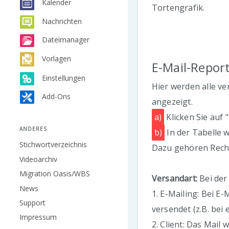
Kalender
Tortengrafik.
Nachrichten
Dateimanager
Vorlagen
E-Mail-Repor
Einstellungen
Hier werden alle ve
Add-Ons
angezeigt.
a)
Klicken Sie auf 
ANDERES
b)
In der Tabelle 
Stichwortverzeichnis
Dazu gehören Rechn
Videoarchiv
Migration Oasis/WBS
Versandart:
Bei der
News
1. E-Mailing: Bei E
Support
versendet (z.B. bei
Impressum
2. Client: Das Mail