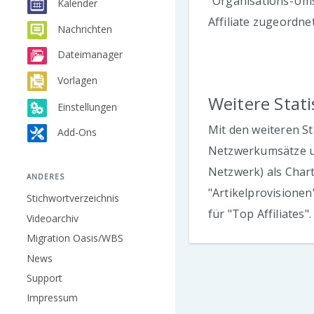
"Organisations-Umsa
Kalender
Affiliate zugeordne
Nachrichten
Dateimanager
Vorlagen
Weitere Statis
Einstellungen
Mit den weiteren St
Add-Ons
Netzwerkumsätze un
Netzwerk) als Chart
ANDERES
"Artikelprovisionen
Stichwortverzeichnis
für "Top Affiliates".
Videoarchiv
Migration Oasis/WBS
News
Support
Impressum