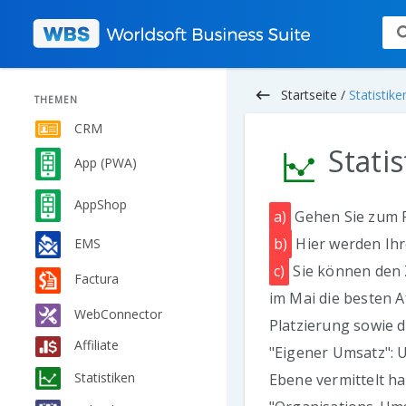
keyboard_backspace
Startseite /
Statistike
THEMEN
CRM
Statis
App (PWA)
AppShop
a)
Gehen Sie zum Pfa
b)
Hier werden Ihr
EMS
c)
Sie können den 
Factura
im Mai die besten Af
WebConnector
Platzierung sowie d
Affiliate
"Eigener Umsatz": U
Statistiken
Ebene vermittelt ha