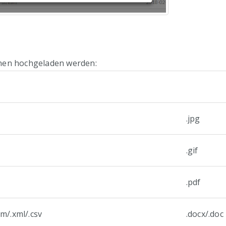
nen hochgeladen werden:
.jpg
.gif
.pdf
ltm/.xml/.csv
.docx/.doc