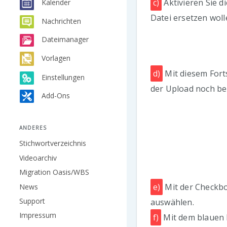
c)
Aktivieren Sie d
Kalender
Datei ersetzen woll
Nachrichten
Dateimanager
Vorlagen
d)
Mit diesem Fort
Einstellungen
der Upload noch be
Add-Ons
ANDERES
Stichwortverzeichnis
Videoarchiv
Migration Oasis/WBS
e)
Mit der Checkb
News
Support
auswählen.
Impressum
f)
Mit dem blauen 