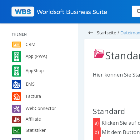
keyboard_backspace
Startseite /
Dateiman
THEMEN
CRM
Standa
App (PWA)
AppShop
Hier können Sie Sta
EMS
Factura
WebConnector
Standard
Affiliate
a)
Klicken Sie auf 
Statistiken
b)
Mit dem Button 