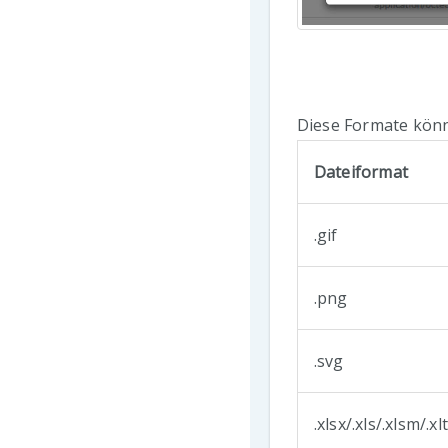
Diese Formate kön
Dateiformat
.gif
.png
.svg
.xlsx/.xls/.xlsm/.x