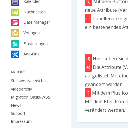
b)
Mit dem Button 
Kalender
neue Attribute (Vari
Nachrichten
c)
Tabellenanzeige
Dateimanager
ein bestehendes Att
Vorlagen
Einstellungen
Add-Ons
d)
Hier sehen Sie 
e)
Die Attribute (V
ANDERES
aufgelistet. Mit ei
Stichwortverzeichnis
geändert werden.
Videoarchiv
f)
Mit dem Plus Ico
Migration Oasis/WBS
Mit dem Pfeil Icon 
News
verändert werden.
Support
Impressum