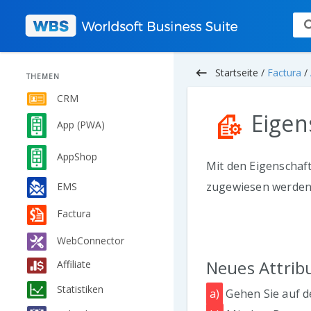
keyboard_backspace
Startseite /
Factura
/
THEMEN
CRM
Eigen
App (PWA)
AppShop
Mit den Eigenschaft
zugewiesen werden. 
EMS
Factura
WebConnector
Neues Attribu
Affiliate
Statistiken
a)
Gehen Sie auf de