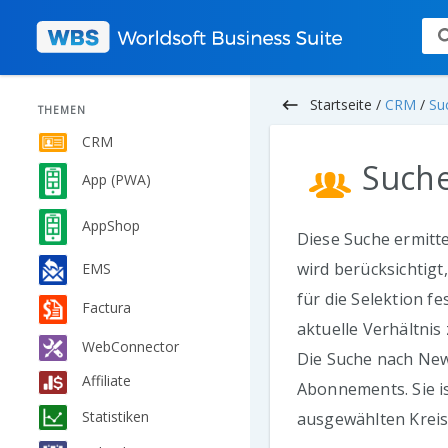
keyboard_backspace
Startseite /
CRM
/
Su
THEMEN
CRM
Suche
App (PWA)
AppShop
Diese Suche ermitte
wird berücksichtig
EMS
für die Selektion f
Factura
aktuelle Verhältni
WebConnector
Die Suche nach New
Affiliate
Abonnements. Sie i
Statistiken
ausgewählten Kreis 