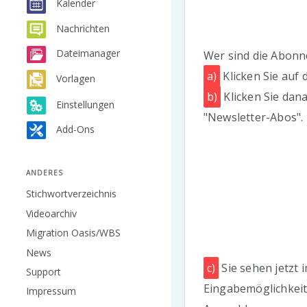
Kalender
Nachrichten
Dateimanager
Wer sind die Abon
a)
Klicken Sie auf 
Vorlagen
b)
Klicken Sie dan
Einstellungen
"Newsletter-Abos".
Add-Ons
ANDERES
Stichwortverzeichnis
Videoarchiv
Migration Oasis/WBS
News
c)
Sie sehen jetzt 
Support
Eingabemöglichkeite
Impressum