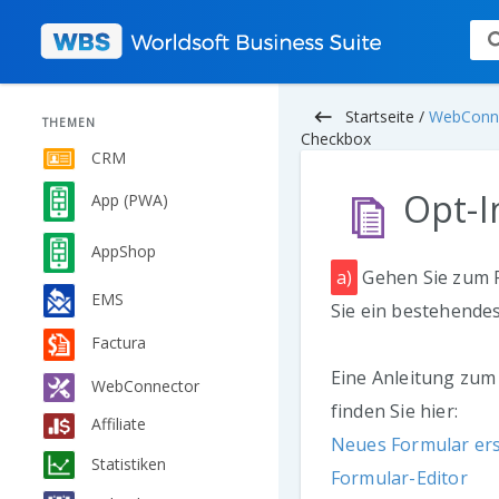
keyboard_backspace
Startseite /
WebConn
THEMEN
Checkbox
CRM
Opt-I
App (PWA)
AppShop
a)
Gehen Sie zum 
EMS
Sie ein bestehende
Factura
Eine Anleitung zum 
WebConnector
finden Sie hier:
Affiliate
Neues Formular ers
Statistiken
Formular-Editor