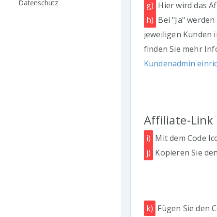
Datenschutz
g)
Hier wird das A
h)
Bei "Ja" werden
jeweiligen Kunden 
finden Sie mehr In
Kundenadmin einri
Affiliate-Lin
i)
Mit dem Code Ico
j)
Kopieren Sie den 
k)
Fügen Sie den C