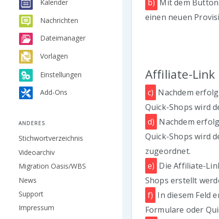
b)
Mit dem Button
Kalender
einen neuen Provisi
Nachrichten
Dateimanager
Vorlagen
Affiliate-Link
Einstellungen
c)
Nachdem erfolgr
Add-Ons
Quick-Shops wird de
d)
Nachdem erfolgr
ANDERES
Quick-Shops wird de
Stichwortverzeichnis
zugeordnet.
Videoarchiv
e)
Die Affiliate-L
Migration Oasis/WBS
Shops erstellt werd
News
Support
f)
In diesem Feld e
Impressum
Formulare oder Qui