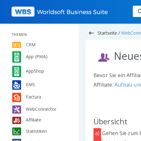
keyboard_backspace
Startseite /
WebConn
THEMEN
CRM
Neues
App (PWA)
AppShop
Bevor Sie ein Affili
Affiliate:
Aufbau und
EMS
Factura
WebConnector
Übersicht
Affiliate
Statistiken
a)
Gehen Sie zum Pf