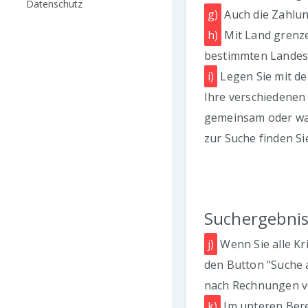
Datenschutz
g)
Auch die Zahlun
h)
Mit Land grenze
bestimmten Landes
i)
Legen Sie mit d
Ihre verschiedenen S
gemeinsam oder wah
zur Suche finden Si
Suchergebni
j)
Wenn Sie alle Kri
den Button "Suche 
nach Rechnungen vo
k)
Im unteren Bere