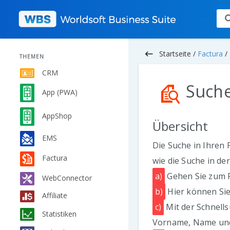
keyboard_backspace
Startseite /
Factura
/
THEMEN
CRM
Suche
App (PWA)
AppShop
Übersicht
EMS
Die Suche in Ihren
Factura
wie die Suche in de
a)
Gehen Sie zum P
WebConnector
b)
Hier können Sie
Affiliate
c)
Mit der Schnel
Statistiken
Vorname, Name und