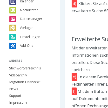
Kalender
d)
Klicken Sie auf 
Nachrichten
erweiterte Suche öf
Dateimanager
Vorlagen
Einstellungen
Erweiterte S
Add-Ons
Mit der erweiterte
Informationen suc
ANDERES
erstellen. Diese Su
Stichwortverzeichnis
speichern.
Videoarchiv
e)
In diesem Berei
Migration Oasis/WBS
Feldinhalten Ihrer
News
f)
Mit dem Button 
Support
auf Dokumente mit e
Impressum
offenen Rechnunge