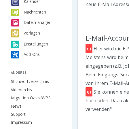
Kalender
neue E-Mail Adress
Nachrichten
Dateimanager
Vorlagen
E-Mail-Accou
Einstellungen
d)
Hier wird die E
Add-Ons
Meistens wird beim
eingegeben (z.B. Jo
ANDERES
Beim Eingangs-Ser
Stichwortverzeichnis
von Ihrem E-Mail-A
Videoarchiv
e)
Sie können eine 
Migration Oasis/WBS
hochladen. Dazu akt
News
verwenden".
Support
Impressum