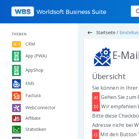
keyboard_backspace
Startseite /
Einstellu
THEMEN
CRM
E-Mai
App (PWA)
AppShop
Übersicht
EMS
Sie können in Ihrer
Factura
a)
Gehen Sie zum P
b)
Wir empfehlen b
WebConnector
Bitte diese Checkbo
Affiliate
Adresse nicht bei W
Statistiken
c)
Mit den Button 