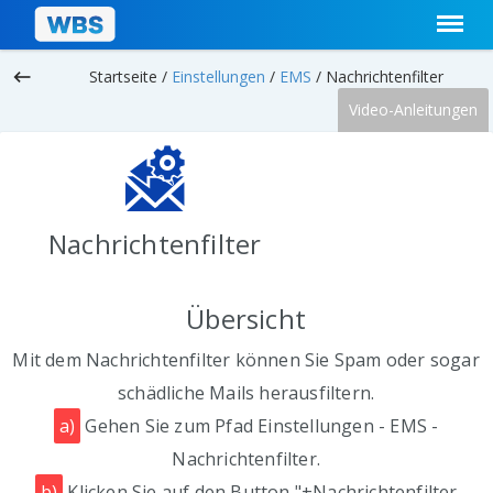
keyboard_backspace
Startseite /
Einstellungen
/
EMS
/
Nachrichtenfilter
Video-Anleitungen
Nachrichtenfilter
Übersicht
Mit dem Nachrichtenfilter können Sie Spam oder sogar
schädliche Mails herausfiltern.
a)
Gehen Sie zum Pfad Einstellungen - EMS -
Nachrichtenfilter.
b)
Klicken Sie auf den Button "+Nachrichtenfilter