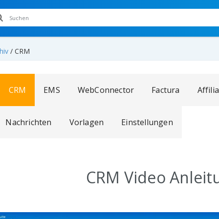
hiv
/
CRM
CRM
EMS
WebConnector
Factura
Affili
Nachrichten
Vorlagen
Einstellungen
CRM Video Anleit