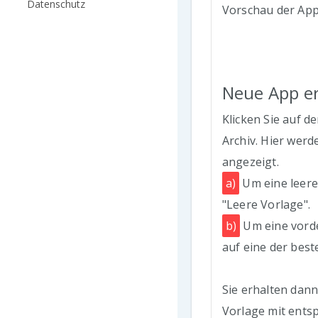
Datenschutz
Vorschau der App
Neue App er
Klicken Sie auf d
Archiv. Hier wer
angezeigt.
a)
Um eine leere
"Leere Vorlage".
b)
Um eine vorde
auf eine der bes
Sie erhalten dann
Vorlage mit ents