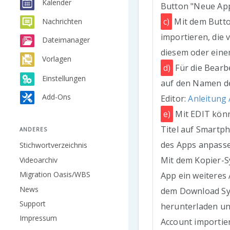
Kalender
Button "Neue App
c)
Mit dem Butto
Nachrichten
importieren, die 
Dateimanager
diesem oder ein
Vorlagen
d)
Für die Bearb
Einstellungen
auf den Namen de
Add-Ons
Editor:
Anleitung 
e)
Mit EDIT kön
Titel auf Smartp
ANDERES
des Apps anpasse
Stichwortverzeichnis
Mit dem Kopier-S
Videoarchiv
Migration Oasis/WBS
App ein weiteres 
News
dem Download Sym
Support
herunterladen un
Impressum
Account importier