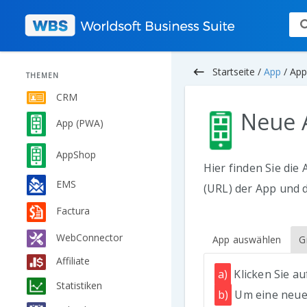
keyboard_backspace
Startseite /
App
/
App
THEMEN
CRM
Neue A
App (PWA)
AppShop
Hier finden Sie die
EMS
(URL) der App und
Factura
WebConnector
App auswählen
G
Affiliate
a)
Klicken Sie au
Statistiken
b)
Um eine neue 