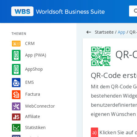
keyboard_backspace
Startseite /
App
/
QR
THEMEN
CRM
QR-
App (PWA)
AppShop
QR-Code erst
EMS
Mit dem QR-Code G
Factura
bestehenden Widget
benutzerdefinierten
WebConnector
eigenen Wünschen e
Affiliate
Statistiken
a)
Klicken Sie auf 