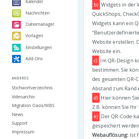
Kalender
b)
Widgets in der 
Nachrichten
QuickShops, CheckO
Widgets kann ein Q
Dateimanager
"Benutzerdefiniert
Vorlagen
Website erstellen. 
Einstellungen
Website ein.
Add-Ons
c)
Im QR-Design kö
bestimmen. Sie kön
des gesamten QR-Co
ANDERES
Stichwortverzeichnis
Abstand zum Rand e
Videoarchiv
d)
Hier können Sie 
Migration Oasis/WBS
Z.B. können Sie Ihr 
News
e)
Der QR-Code ka
Support
gespeichert werden
Impressum
Webauflösung:
Ist 