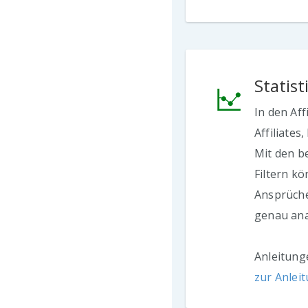
Statist
In den Aff
Affiliate
Mit den b
Filtern kö
Ansprüche
genau ana
Anleitung
zur Anlei