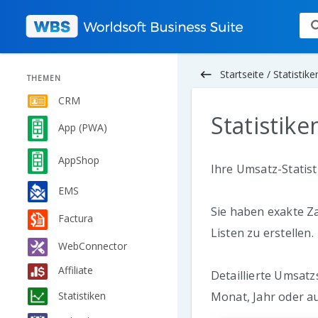
keyboard_backspace
Startseite /
Statistike
THEMEN
CRM
Statistike
App (PWA)
AppShop
Ihre Umsatz-Statis
EMS
Sie haben exakte Za
Factura
Listen zu erstellen.
WebConnector
Affiliate
Detaillierte Umsat
Statistiken
Monat, Jahr oder a