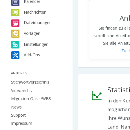
Kalender
Nachrichten
An
Dateimanager
Sie finden zu al
Vorlagen
schriftliche Anleit
Sie alle Anlei
Einstellungen
Zu d
Add-Ons
ANDERES
Stichwortverzeichnis
Statis
Videoarchiv
Migration Oasis/WBS
In den Ku
News
möglichen 
Support
Ihre Wüns
Impressum
Land, Nam