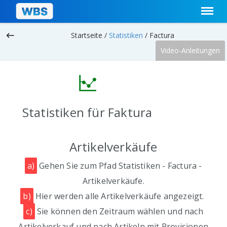
keyboard_backspace
Startseite /
Statistiken
/
Factura
Video-Anleitungen
Statistiken für Faktura
Artikelverkäufe
a)
Gehen Sie zum Pfad Statistiken - Factura -
Artikelverkäufe.
b)
Hier werden alle Artikelverkäufe angezeigt.
c)
Sie können den Zeitraum wählen und nach
Artikelverkauf und nach Artikeln mit Provisionen