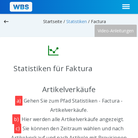
keyboard_backspace
Startseite /
Statistiken
/
Factura
Video-Anleitungen
Statistiken für Faktura
Artikelverkäufe
a)
Gehen Sie zum Pfad Statistiken - Factura -
Artikelverkäufe.
b)
Hier werden alle Artikelverkäufe angezeigt.
c)
Sie können den Zeitraum wählen und nach
Artikelverkauf und nach Artikeln mit Provisionen