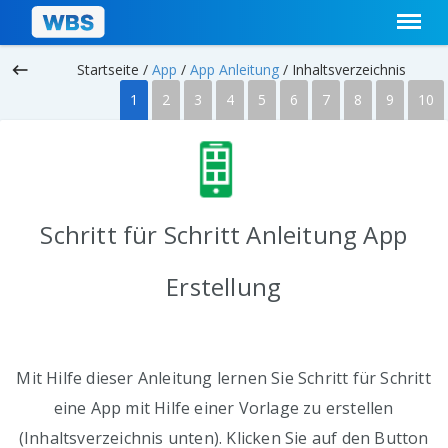
keyboard_backspace
Startseite /
App
/
App Anleitung
/
Inhaltsverzeichnis
1
2
3
4
5
6
7
8
9
10
Schritt für Schritt Anleitung App
Erstellung
Mit Hilfe dieser Anleitung lernen Sie Schritt für Schritt
eine App mit Hilfe einer Vorlage zu erstellen
(Inhaltsverzeichnis unten). Klicken Sie auf den Button