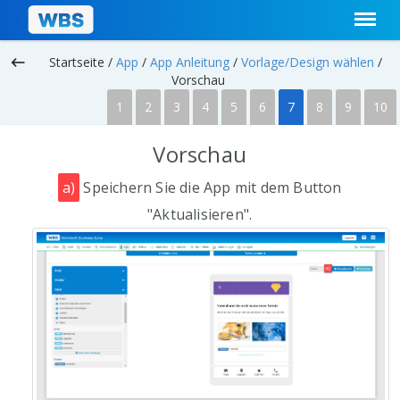
keyboard_backspace
Startseite /
App
/
App Anleitung
/
Vorlage/Design wählen
/
Vorschau
1
2
3
4
5
6
7
8
9
10
Vorschau
a)
Speichern Sie die App mit dem Button
"Aktualisieren".