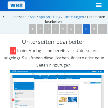
keyboard_backspace
Startseite /
App
/
App Anleitung
/
Einstellungen
/
Unterseiten
bearbeiten
1
2
3
4
5
6
7
8
9
10
Unterseiten bearbeiten
a)
In der Vorlage sind bereits vier Unterseiten
angelegt. Sie können diese löschen, ändern oder neue
Seiten hinzufügen.