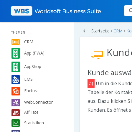
keyboard_backspace
Startseite /
CRM
/
Ko
THEMEN
CRM
Kunde
App (PWA)
AppShop
Kunde auswä
EMS
a)
Um in die Kunde
Factura
Tabelle der Kontak
aus. Dazu klicken S
WebConnector
Kunden. Es öffnet s
Affiliate
Statistiken