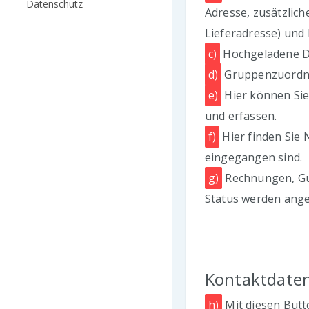
Datenschutz
Adresse, zusätzlich
Lieferadresse) und
c)
Hochgeladene D
d)
Gruppenzuordnu
e)
Hier können Si
und erfassen.
f)
Hier finden Sie 
eingegangen sind.
g)
Rechnungen, Gut
Status werden ange
Kontaktdate
h)
Mit diesen Butt