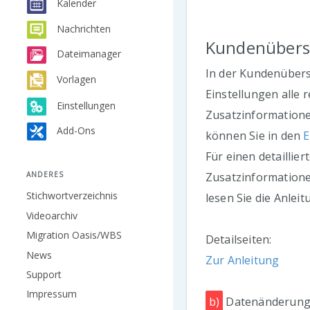
Kalender
Nachrichten
Kundenübers
Dateimanager
In der Kundenübers
Vorlagen
Einstellungen alle 
Einstellungen
Zusatzinformatione
Add-Ons
können Sie in den
E
Für einen detaillier
Zusatzinformatione
ANDERES
Stichwortverzeichnis
lesen Sie die Anleit
Videoarchiv
Migration Oasis/WBS
Detailseiten:
News
Zur Anleitung
Support
Impressum
b)
Datenänderung, 